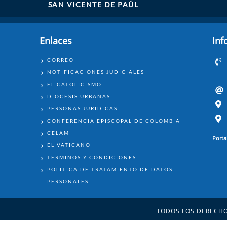
SAN VICENTE DE PAÚL
Enlaces
Inf
ENLACES
CORREO
NOTIFICACIONES JUDICIALES
EL CATOLICISMO
DIÓCESIS URBANAS
PERSONAS JURÍDICAS
CONFERENCIA EPISCOPAL DE COLOMBIA
CELAM
Porta
EL VATICANO
TÉRMINOS Y CONDICIONES
POLÍTICA DE TRATAMIENTO DE DATOS
PERSONALES
TODOS LOS DERECHO