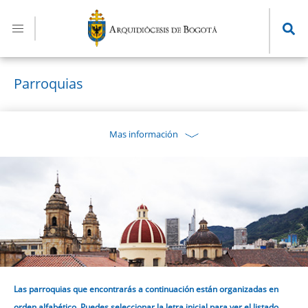
Pasar
al
contenido
principal
Parroquias
Mas información
Las parroquias que encontrarás a continuación están organizadas en
orden alfabético. Puedes seleccionar la letra inicial para ver el listado