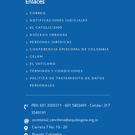
Enlaces
ENLACES
CORREO
NOTIFICACIONES JUDICIALES
EL CATOLICISMO
DIÓCESIS URBANAS
PERSONAS JURÍDICAS
CONFERENCIA EPISCOPAL DE COLOMBIA
CELAM
EL VATICANO
TÉRMINOS Y CONDICIONES
POLÍTICA DE TRATAMIENTO DE DATOS
PERSONALES
PBX: 601 3505511 - 601 5803491 - Celular: 317
3549191
secretaria2_cancilleria@arquibogota.org.co
Carrera 7 No. 10 - 20
Bogotá, Colombia