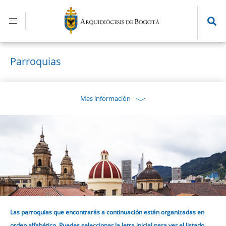
Pasar
al
contenido
principal
Parroquias
Mas información
Las parroquias que encontrarás a continuación están organizadas en
orden alfabético. Puedes seleccionar la letra inicial para ver el listado